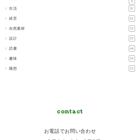
0
生活
51
経営
62
自然素材
32
設計
37
読書
46
趣味
36
随想
23
contact
お電話でお問い合わせ