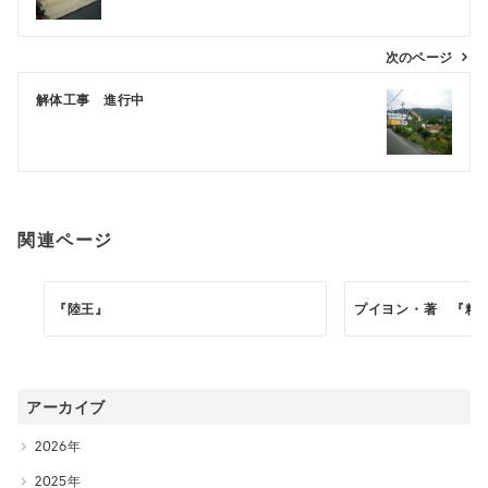
ナ
ビ
次のページ
ゲ
解体工事 進行中
ー
シ
ョ
ン
関連ページ
『陸王』
プイヨン・著 『粗
アーカイブ
2026
2025