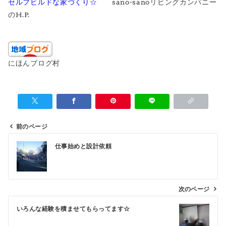
セルフビルドな家づくり☆
sano-sanoリビングカンパニー
のH.P.
にほんブログ村
前のページ
投
仕事始めと設計依頼
稿
ナ
ビ
次のページ
ゲ
いろんな経験を積ませてもらってます☆
ー