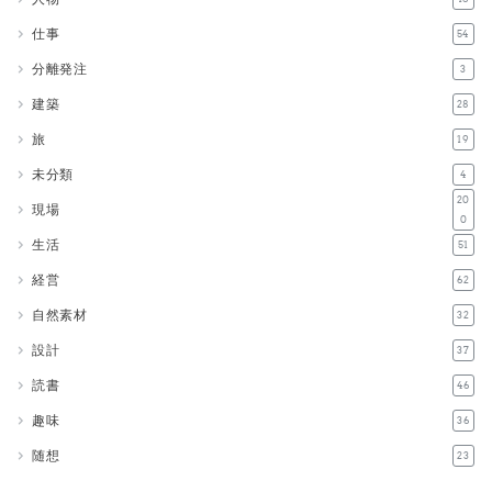
仕事
54
分離発注
3
建築
28
旅
19
未分類
4
20
現場
0
生活
51
経営
62
自然素材
32
設計
37
読書
46
趣味
36
随想
23