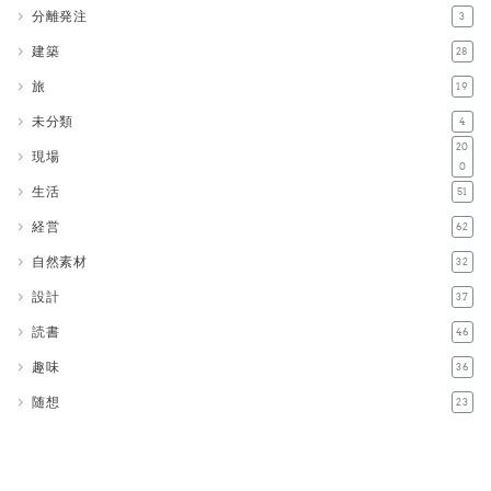
分離発注
3
建築
28
旅
19
未分類
4
20
現場
0
生活
51
経営
62
自然素材
32
設計
37
読書
46
趣味
36
随想
23