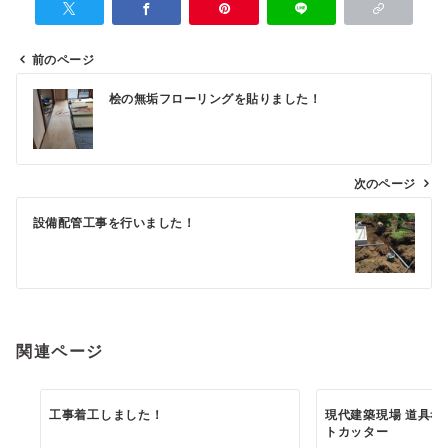
前のページ
投
桧の無垢フローリングを貼りました！
稿
ナ
ビ
次のページ
ゲ
設備配管工事を行いました！
ー
シ
ョ
ン
関連ページ
工事着工しました！
現代建築現場 道具考
トカッター