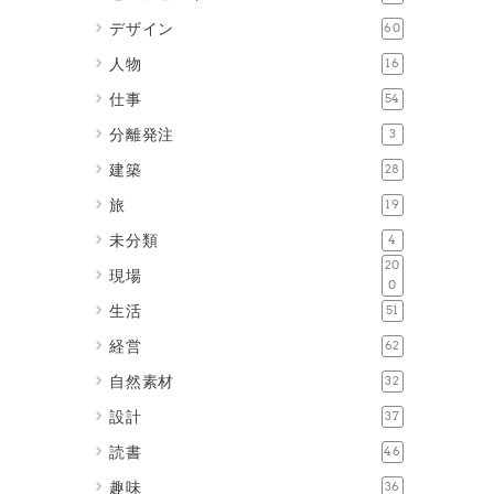
デザイン
60
人物
16
仕事
54
分離発注
3
建築
28
旅
19
未分類
4
20
現場
0
生活
51
経営
62
自然素材
32
設計
37
読書
46
趣味
36