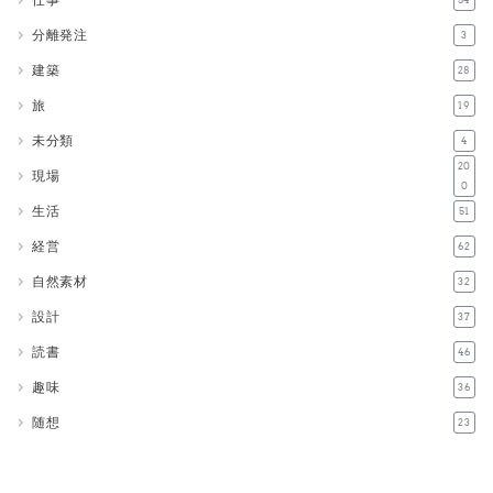
分離発注
3
建築
28
旅
19
未分類
4
20
現場
0
生活
51
経営
62
自然素材
32
設計
37
読書
46
趣味
36
随想
23