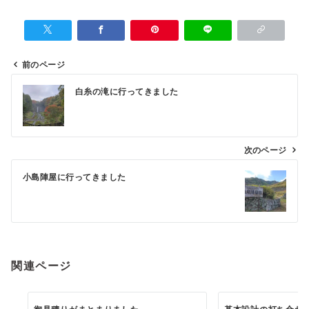
前のページ
投
白糸の滝に行ってきました
稿
ナ
ビ
次のページ
ゲ
小島陣屋に行ってきました
ー
シ
ョ
ン
関連ページ