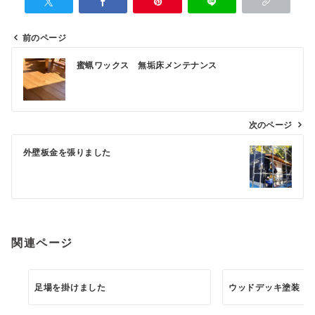
前のページ
投
蜜蝋ワックス 無垢床メンテナンス
稿
ナ
ビ
次のページ
ゲ
外壁板金を張りました
ー
シ
ョ
ン
関連ページ
足場を掛けました
ウッドデッキ塗装 