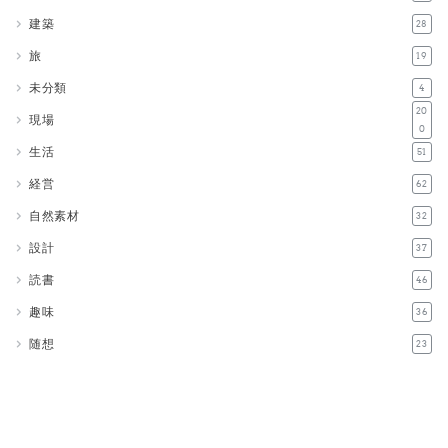
建築
28
旅
19
未分類
4
20
現場
0
生活
51
経営
62
自然素材
32
設計
37
読書
46
趣味
36
随想
23