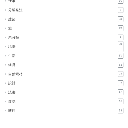
仕事
54
分離発注
3
建築
28
旅
19
未分類
4
20
現場
0
生活
51
経営
62
自然素材
32
設計
37
読書
46
趣味
36
随想
23