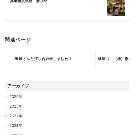
ゲ
異業種交流会 参加☆
ー
シ
ョ
ン
関連ページ
畳屋さんと打ち合わせしました！
檜風呂 （株）桐山
アーカイブ
2026
2025
2024
2023