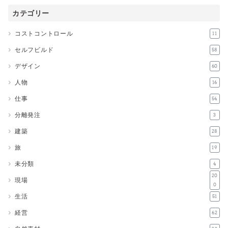
カテゴリー
コストコントロール
11
セルフビルド
58
デザイン
60
人物
16
仕事
54
分離発注
3
建築
28
旅
19
未分類
4
20
現場
0
生活
51
経営
62