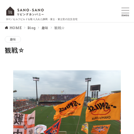
menu
DIY／セルフビルドを取り入れた静岡・富士・富士宮の注文住宅
HOME
Blog
趣味
観戦☆
趣味
観戦☆