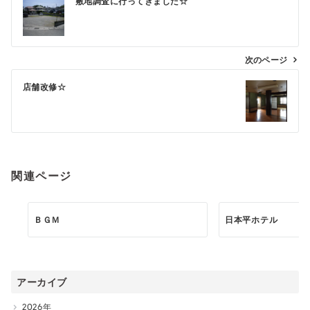
敷地調査に行ってきました☆
稿
ナ
ビ
次のページ
ゲ
店舗改修☆
ー
シ
ョ
ン
関連ページ
ＢＧＭ
日本平ホテル
アーカイブ
2026