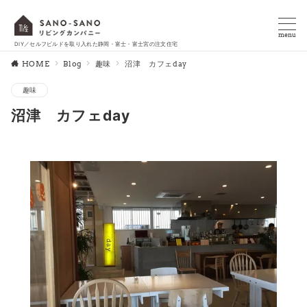
menu
DIY／セルフビルドを取り入れた静岡・富士・富士宮の注文住宅
HOME
Blog
趣味
沼津 カフェday
趣味
沼津 カフェday