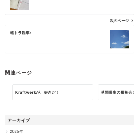
稿
ナ
ビ
次のページ
ゲ
軽トラ洗車♪
ー
シ
ョ
ン
関連ページ
Kraftwerkが、好きだ！
草間彌生の展覧会に
アーカイブ
2026