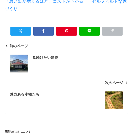
「思い出が増えるほど、コストが下がる」 セルフビルドな家
づくり
前のページ
投
見続けたい建物
稿
ナ
ビ
次のページ
ゲ
魅力ある小物たち
ー
シ
ョ
ン
関連ページ