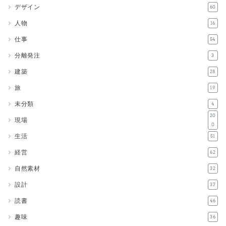
デザイン
60
人物
16
仕事
54
分離発注
3
建築
28
旅
19
未分類
4
20
現場
0
生活
51
経営
62
自然素材
32
設計
37
読書
46
趣味
36