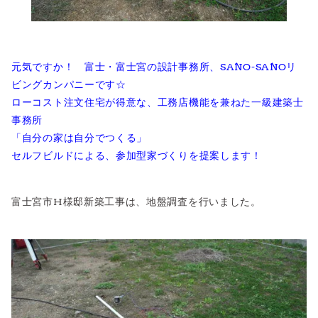
元気ですか！ 富士・富士宮の設計事務所、SANO-SANOリ
ビングカンパニーです☆
ローコスト注文住宅が得意な、工務店機能を兼ねた一級建築士
事務所
「自分の家は自分でつくる」
セルフビルドによる、参加型家づくりを提案します！
富士宮市H様邸新築工事は、地盤調査を行いました。