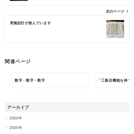
ナ
ビ
次のページ
ゲ
実施設計が進んでいます
ー
シ
ョ
ン
関連ページ
数字・数字・数字
「工務店機能を持つ
アーカイブ
2026
2025