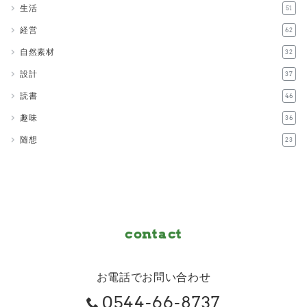
生活
51
経営
62
自然素材
32
設計
37
読書
46
趣味
36
随想
23
contact
お電話でお問い合わせ
0544-66-8737